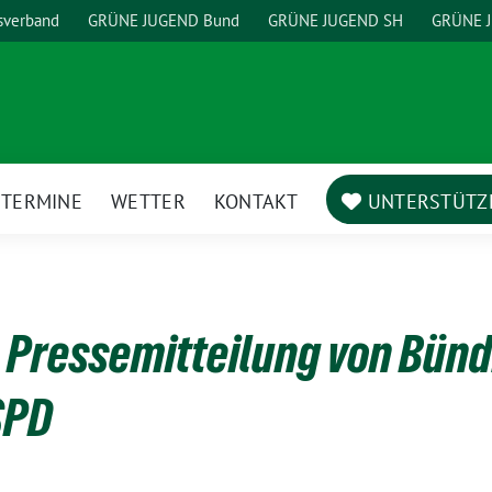
sverband
GRÜNE JUGEND Bund
GRÜNE JUGEND SH
GRÜNE J
TERMINE
WETTER
KONTAKT
UNTERSTÜTZ
ge
termenü
Pressemitteilung von Bünd
SPD