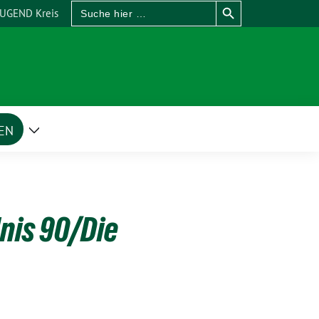
Search
UGEND Kreis
for:
EN
Zeige
Untermenü
nis 90/Die