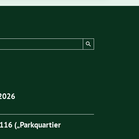
Search Button
2026
16 („Parkquartier