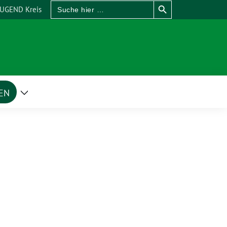
Search
UGEND Kreis
for:
EN
Zeige
Untermenü