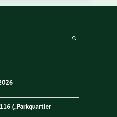
Search Button
2026
16 („Parkquartier