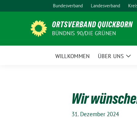
Weiter
Bundesverband
Landesverband
Krei
zum
Inhalt
ORTSVERBAND QUICKBORN
BÜNDNIS 90/DIE GRÜNEN
WILLKOMMEN
ÜBER UNS
Zei
Un
Wir wünschen
31. Dezember 2024