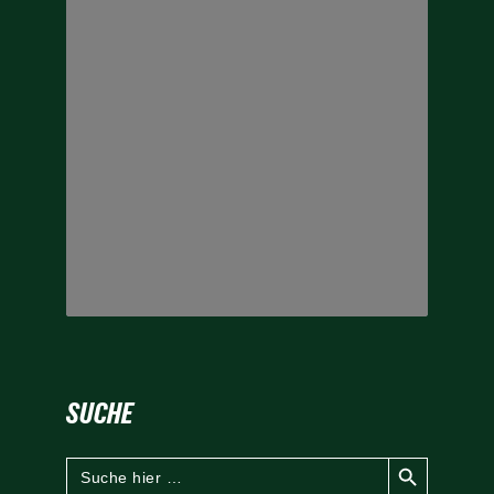
SUCHE
Search Button
Search
for: