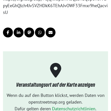
pyEeGhQlch4JvSVZHDkK6TEhAJvOWF33Fmxr9heQacvi
sU
Veranstaltungsort auf der Karte anzeigen
Wenn du auf den Button klickst, werden Daten von
openstreetmap.org geladen.
Dafür gelten deren
Datenschutzrichtlinien
.