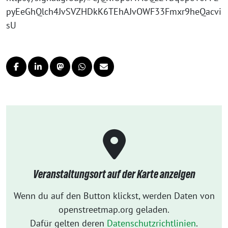
pyEeGhQlch4JvSVZHDkK6TEhAJvOWF33Fmxr9heQacvi
sU
Veranstaltungsort auf der Karte anzeigen
Wenn du auf den Button klickst, werden Daten von
openstreetmap.org geladen.
Dafür gelten deren
Datenschutzrichtlinien
.